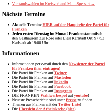
Vorstandswahlen im Kreisverband Main-Spessart
→
Nächste Termine
Aktuelle Termine
HIER auf der Hauptseite der Partei für
Franken
Jeden ersten Dienstag im Monat!
Frankenstammtisch
in
den Gasthäusern Zur Rose oder Liesl Karlstadt Ort: 97753
Karlstadt ab 19:00 Uhr
Informationen
Informationen per e-mail durch den
Newsletter der Partei
für Franken (hier eintragen)
Die Partei für Franken auf
Twitter
Die Partei für Franken auf
Mastodon
Die Partei für Franken auf
linkedin
Die Partei für Franken auf
Facebook
Die Partei für Franken auf
Instagram
DIE FRANKEN-
Wahlwerbespot
auf
youtube
!
Neueste Presseberichte sind unter
Presse
zu finden.
Themen aus Franken mit der
Twitter-Liste
!
Die
Übersicht der Arbeitskreise (hier)